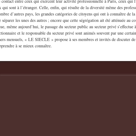
le contact entre ceux qui exercent leur activité professionnelle à Paris, ceux qui 
 qui sont à l’étranger. Celle, enfin, qui résulte de la diversité même des profes
mbre d’autres pays, les grandes catégories de citoyens qui ont à connaître de la
 séparer les unes des autres ; encore que cette ségrégation ait été atténuée au co
 que, même aujourd’hui, le passage du secteur public au secteur privé s’effectue à
nctionnaire et le responsable du secteur privé sont animés souvent par une certa
îners mensuels, « LE SIECLE » propose à ses membres et invités de discuter de
prendre à se mieux connaître.