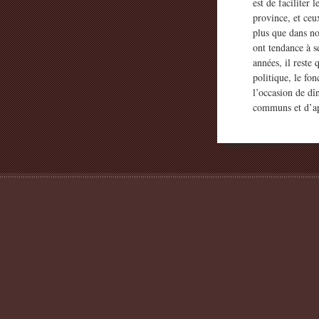
est de faciliter 
province, et ceux
plus que dans no
ont tendance à se
années, il reste
politique, le fo
l’occasion de d
communs et d’ap