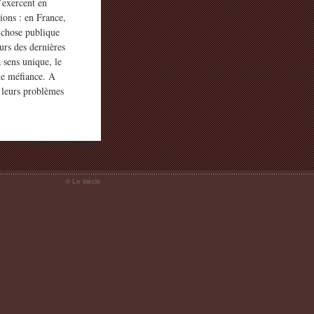
l’exercent en
sions : en France,
 chose publique
urs des dernières
 sens unique, le
ine méfiance. A
 leurs problèmes
© Le siècle