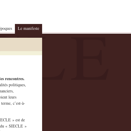
 époques
Le manifeste
es rencontres.
lités politiques,
nanciers,
oient leurs
 terme, c’est-à-
 SIECLE » est de
on du « SIECLE »