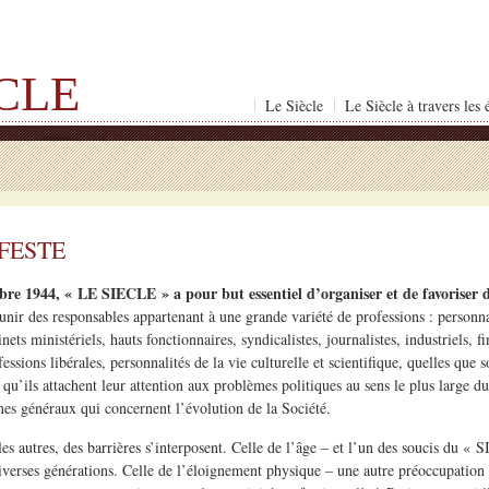
ÈCLE
Le Siècle
Le Siècle à travers les
FESTE
re 1944, « LE SIECLE » a pour but essentiel d’organiser et de favoriser d
éunir des responsables appartenant à une grande variété de professions : personna
ts ministériels, hauts fonctionnaires, syndicalistes, journalistes, industriels, fi
sions libérales, personnalités de la vie culturelle et scientifique, quelles que s
qu’ils attachent leur attention aux problèmes politiques au sens le plus large du
es généraux qui concernent l’évolution de la Société.
les autres, des barrières s’interposent. Celle de l’âge – et l’un des soucis du «
diverses générations. Celle de l’éloignement physique – une autre préoccupati