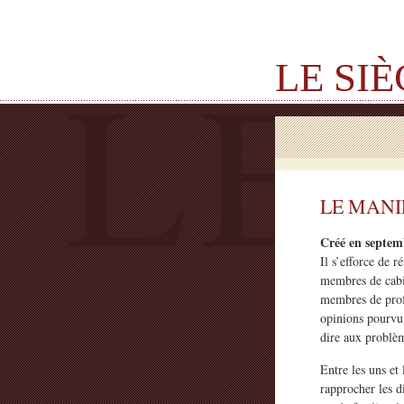
LE SI
LE MANI
Créé en septemb
Il s’efforce de r
membres de cabine
membres de profes
opinions pourvu 
dire aux problèm
Entre les uns et 
rapprocher les 